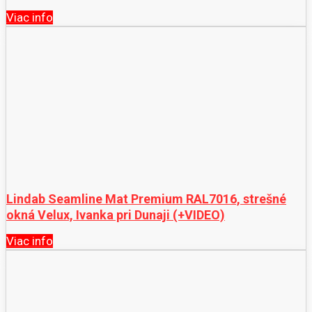
Viac info
Lindab Seamline Mat Premium RAL7016, strešné
okná Velux, Ivanka pri Dunaji (+VIDEO)
Viac info