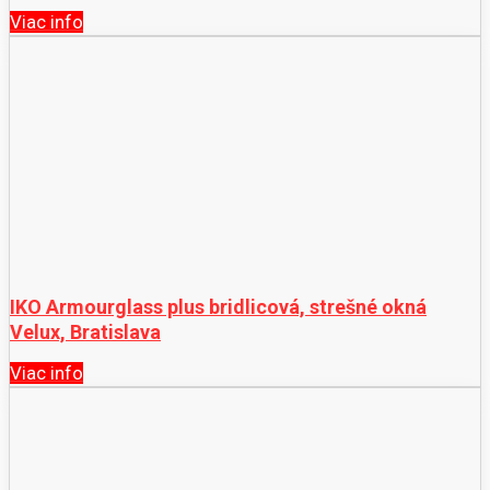
Viac info
IKO Armourglass plus bridlicová, strešné okná
Velux, Bratislava
Viac info