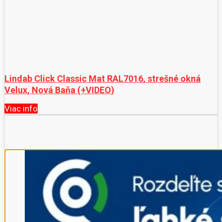
Lindab Click Classic Mat RAL7016, strešné okná
Velux, Nová Baňa (+VIDEO)
Viac info