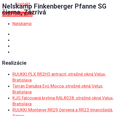
Kontakt
Nelskamp Finkenberger Pfanne SG
čierna, Zázrivá
Kontaktujte nás
Nelskamp
Realizácie
RUUKKI PLX RR2H3 antracit, strešné okná Velux,
Bratislava
Terran Danubia Evo Mocca, strešné okná Velux,
Bratislava
KJG falcovaná krytina RAL8028, strešné okná Velux,
Bratislava
RUUKKI Monterey RR29 červená a RR23 tmavošedá,
Senec