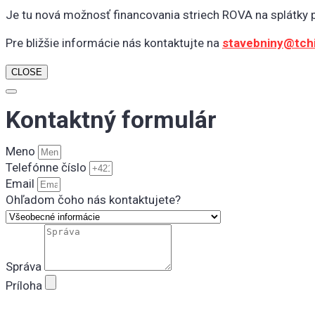
Je tu nová možnosť financovania striech ROVA na splátky
Pre bližšie informácie nás kontaktujte na
stavebniny@tch
CLOSE
Kontaktný formulár
Meno
Telefónne číslo
Email
Ohľadom čoho nás kontaktujete?
Správa
Príloha
Odoslaním formulára súhlasíte s uchovávaním a spraco