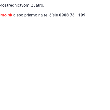
 prostredníctvom Quatro
.
imo.sk
alebo priamo na tel.čísle
0908 731 199.
vaním vyššie uvedených osobných údajov za účelom možnost