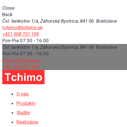
Close
Back
Čsl. tankistov 1/a, Záhorská Bystrica, 841 06 Bratislava
tchimo@tchimo.sk
+421 908 731 199
Pon-Pia 07:30 - 16:00
Čsl. tankistov 1/a, Záhorská Bystrica, 841 06 Bratislava
Pon-Pia 07:30 - 16:00
tchimo@tchimo.sk
+421 908 731 199
O nás
Produkty
Služby
Realizácie