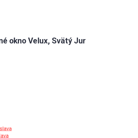
né okno Velux, Svätý Jur
slava
lava