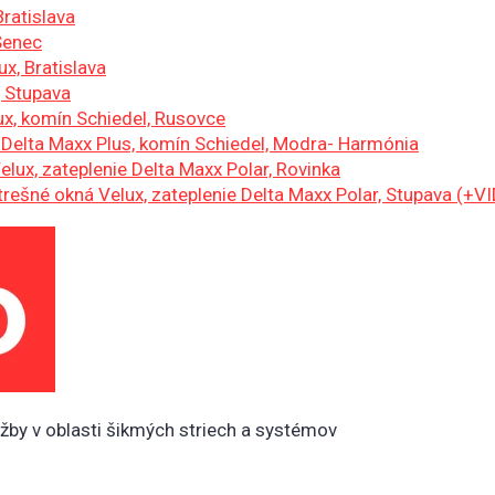
ratislava
Senec
x, Bratislava
 Stupava
ux, komín Schiedel, Rusovce
Delta Maxx Plus, komín Schiedel, Modra- Harmónia
ux, zateplenie Delta Maxx Polar, Rovinka
ešné okná Velux, zateplenie Delta Maxx Polar, Stupava (+V
užby v oblasti šikmých striech a systémov