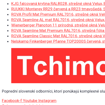
KJG falcovaná krytina RAL8028, strešné okná Velux, B
RUUKKI Monterey RR29 červená a RR23 tmavošedá, 
ROVA Profil Mat Premium RAL7016, strešné okná Velu
ROVA Seamline AL mat RAL7016, strešné okná Velux,
Wienerberger Planoton 11 prírodná, strešné okná Vel
ROVA Seamline Mat Premium RAL7016, strešná fólia 
ROVA Seamline Classic Mat RAL7016, strešné okná Vel
Nelskamp Finkenberger Pfanne TOP2000S červená, str
Poprední slovenskí odborníci, ktorí ponúkajú komplexné sl
Facebook-f
Youtube
Instagram